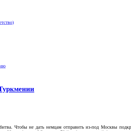
етство)
мию
 Туркмении
 битва. Чтобы не дать немцам отправить из-под Москвы подк