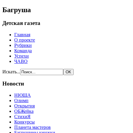
Багруша
Детская газета
Главная
О проекте
Рубрики
Команда
Успехи
ЧАВО
Искать...
Новости
НЮША
Олимп
Открытия
ОБЖейка
СтихиЯ
Конкурсы
Планета мастеров
Багрушины книжки