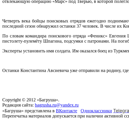
отвлекающую операцию «Марс» под Тверью, в которой полегло з
Четверть века бойцы поисковых отрядов ежегодно поднимают
последний сезон обнаружил останки 37 человек. В числе их К
По словам командира поискового отряда «Феникс» Евгения 
пистолету-пулемёту Шпагина, подсумки с патронами. На погиб
Эксперты установить имя солдата. Им оказался боец из Туркм
Останки Константина Авсиевича уже отправили на родину, где
Copyright © 2012 «Багруша».
Редакция сайта:
bagrusha.ru@yandex.ru
Telegr
«Багруша» представлена в
ВКонтакте
Одноклассники
Перепечатка материалов допускается при наличии активной с