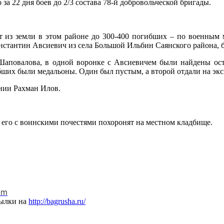
а 22 дня боев до 2/3 состава 78-й добровольческой бригады.
 из земли в этом районе до 300-400 погибших – по военным 
онстантин Авсиевич из села Большой Ильбин Саянского района, 
Шаповалова, в одной воронке с Авсиевичем были найдены ост
ших были медальоны. Один был пустым, а второй отдали на экс
ении Рахман Илов.
 его с воинскими почестями похоронят на местном кладбище.
am
сылки на
http://bagrusha.ru/