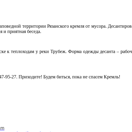
заповедной территории Рязанского кремля от мусора. Десантирова
я и приятная беседа.
уске к теплоходам у реки Трубеж. Форма одежды десанта – рабоч
7-95-27. Приходите! Будем биться, пока не спасем Кремль!
am