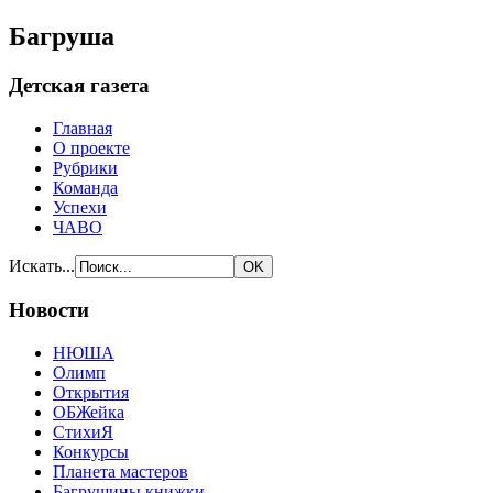
Багруша
Детская газета
Главная
О проекте
Рубрики
Команда
Успехи
ЧАВО
Искать...
Новости
НЮША
Олимп
Открытия
ОБЖейка
СтихиЯ
Конкурсы
Планета мастеров
Багрушины книжки