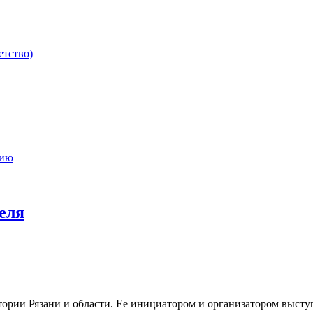
етство)
мию
еля
тории Рязани и области. Ее инициатором и организатором выст