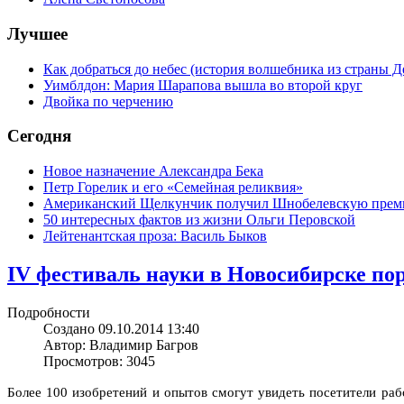
Лучшее
Как добраться до небес (история волшебника из страны Д
Уимблдон: Мария Шарапова вышла во второй круг
Двойка по черчению
Сегодня
Новое назначение Александра Бека
Петр Горелик и его «Семейная реликвия»
Американский Щелкунчик получил Шнобелевскую пре
50 интересных фактов из жизни Ольги Перовской
Лейтенантская проза: Василь Быков
IV фестиваль науки в Новосибирске пор
Подробности
Создано 09.10.2014 13:40
Автор: Владимир Багров
Просмотров: 3045
Более 100 изобретений и опытов смогут увидеть посетители раб