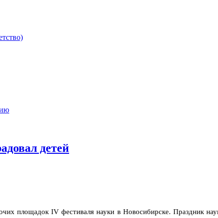
етство)
мию
адовал детей
очих площадок IV фестиваля науки в Новосибирске. Праздник наук