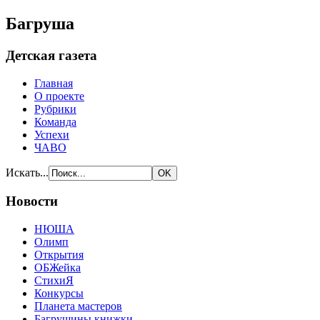
Багруша
Детская газета
Главная
О проекте
Рубрики
Команда
Успехи
ЧАВО
Искать...
Новости
НЮША
Олимп
Открытия
ОБЖейка
СтихиЯ
Конкурсы
Планета мастеров
Багрушины книжки