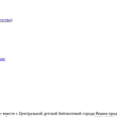
етство)
мию
а» вместе с Центральной детской библиотекой города Рязани пр