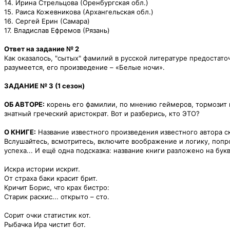
14. Ирина Стрельцова (Оренбургская обл.)
15. Раиса Кожевникова (Архангельская обл.)
16. Сергей Ерин (Самара)
17. Владислав Ефремов (Рязань)
Ответ на задание № 2
Как оказалось, "сытых" фамилий в русской литературе предостаточ
разумеется, его произведение – «Белые ночи».
ЗАДАНИЕ № 3 (1 сезон)
ОБ АВТОРЕ:
корень его фамилии, по мнению геймеров, тормозит и
знатный греческий аристократ. Вот и разберись, кто ЭТО?
О КНИГЕ:
Название известного произведения известного автора ск
Вслушайтесь, всмотритесь, включите воображение и логику, попро
успеха... И ещё одна подсказка: название книги разложено на бук
Искра истории искрит.
От страха баки красит брит.
Кричит Борис, что крах бистро:
Старик раскис... открыто – сто.
Сорит очки статистик кот.
Рыбачка Ира чистит бот.