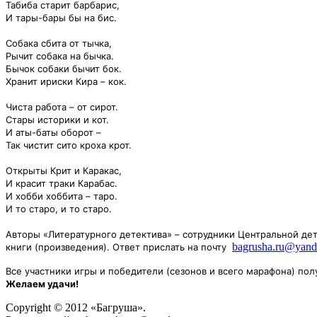
Табиба старит барбарис,
И тары-бары бы на бис.
Собака сбита от тычка,
Рычит собака на бычка.
Бычок собаки бычит бок.
Хранит ириски Кира – кок.
Чиста работа – от сирот.
Стары историки и кот.
И аты-баты оборот –
Так чистит сито кроха крот.
Открыты Крит и Каракас,
И красит траки Карабас.
И хобби хоббита – таро.
И то старо, и то старо.
Авторы «Литературного детектива» – сотрудники Центральной дет
bagrusha.ru@yand
книги (произведения). Ответ прислать на почту
Все участники игры и победители (сезонов и всего марафона) по
Желаем удачи!
Copyright © 2012 «Багруша».