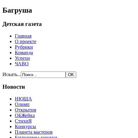
Багруша
Детская газета
Главная
О проекте
Рубрики
Команда
Успехи
ЧАВО
Искать...
Новости
НЮША
Олимп
Открытия
ОБЖейка
СтихиЯ
Конкурсы
Планета мастеров
Багрушины книжки