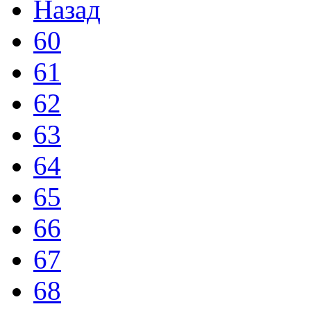
Назад
60
61
62
63
64
65
66
67
68